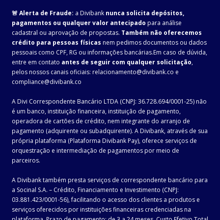
🚨 Alerta de Fraude:
a Divibank
nunca solicita depósitos,
pagamentos ou qualquer valor antecipado
para análise
cadastral ou aprovação de propostas.
Também não oferecemos
crédito para pessoas físicas
nem pedimos documentos ou dados
pessoais como CPF, RG ou informações bancárias.Em caso de dúvida,
entre em contato
antes de seguir com qualquer solicitação
,
pelos nossos canais oficiais: relacionamento@divibank.co e
compliance@divibank.co
A Divi Correspondente Bancário LTDA (CNPJ: 36.728.694/0001-25) não
é um banco, instituição financeira, instituição de pagamento,
operadora de cartões de crédito, nem integrante do arranjo de
pagamento (adquirente ou subadquirente). A Divibank, através de sua
própria plataforma (Plataforma Divibank Pay), oferece serviços de
orquestração e intermediação de pagamentos por meio de
parceiros.
A Divibank também presta serviços de correspondente bancário para
a Socinal S.A. – Crédito, Financiamento e Investimento (CNPJ:
03.881.423/0001-56), facilitando o acesso dos clientes a produtos e
serviços oferecidos por instituições financeiras credenciadas na
plataforma. Prazo de pagamento: de 3 a 24 meses. Custo Efetivo Total