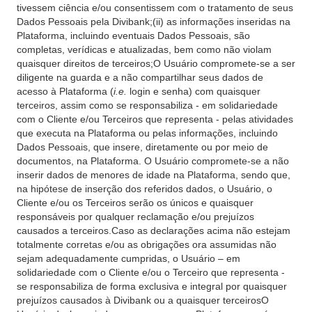
tivessem ciência e/ou consentissem com o tratamento de seus
Dados Pessoais pela Divibank;(ii) as informações inseridas na
Plataforma, incluindo eventuais Dados Pessoais, são
completas, verídicas e atualizadas, bem como não violam
quaisquer direitos de terceiros;O Usuário compromete-se a ser
diligente na guarda e a não compartilhar seus dados de
acesso à Plataforma (
i.e.
login e senha) com quaisquer
terceiros, assim como se responsabiliza - em solidariedade
com o Cliente e/ou Terceiros que representa - pelas atividades
que executa na Plataforma ou pelas informações, incluindo
Dados Pessoais, que insere, diretamente ou por meio de
documentos, na Plataforma. O Usuário compromete-se a não
inserir dados de menores de idade na Plataforma, sendo que,
na hipótese de inserção dos referidos dados, o Usuário, o
Cliente e/ou os Terceiros serão os únicos e quaisquer
responsáveis por qualquer reclamação e/ou prejuízos
causados a terceiros.Caso as declarações acima não estejam
totalmente corretas e/ou as obrigações ora assumidas não
sejam adequadamente cumpridas, o Usuário – em
solidariedade com o Cliente e/ou o Terceiro que representa -
se responsabiliza de forma exclusiva e integral por quaisquer
prejuízos causados à Divibank ou a quaisquer terceirosO