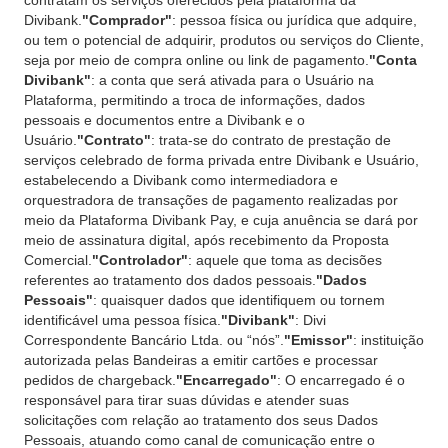
contratam os serviços oferecidos pela plataforma da
Divibank.
"Comprador"
: pessoa física ou jurídica que adquire,
ou tem o potencial de adquirir, produtos ou serviços do Cliente,
seja por meio de compra online ou link de pagamento.
"Conta
Divibank"
: a conta que será ativada para o Usuário na
Plataforma, permitindo a troca de informações, dados
pessoais e documentos entre a Divibank e o
Usuário.
"Contrato"
: trata-se do contrato de prestação de
serviços celebrado de forma privada entre Divibank e Usuário,
estabelecendo a Divibank como intermediadora e
orquestradora de transações de pagamento realizadas por
meio da Plataforma Divibank Pay, e cuja anuência se dará por
meio de assinatura digital, após recebimento da Proposta
Comercial.
"Controlador"
: aquele que toma as decisões
referentes ao tratamento dos dados pessoais.
"Dados
Pessoais"
: quaisquer dados que identifiquem ou tornem
identificável uma pessoa física.
"Divibank"
: Divi
Correspondente Bancário Ltda. ou “nós”.
"Emissor"
: instituição
autorizada pelas Bandeiras a emitir cartões e processar
pedidos de chargeback.
"Encarregado"
: O encarregado é o
responsável para tirar suas dúvidas e atender suas
solicitações com relação ao tratamento dos seus Dados
Pessoais, atuando como canal de comunicação entre o