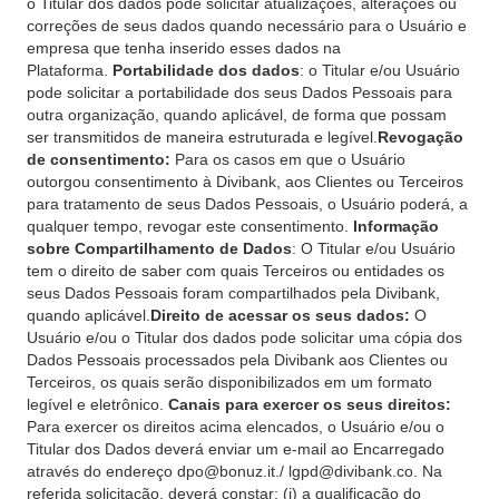
o Titular dos dados pode solicitar atualizações, alterações ou
correções de seus dados quando necessário para o Usuário e
empresa que tenha inserido esses dados na
Plataforma.
Portabilidade dos dados
: o Titular e/ou Usuário
pode solicitar a portabilidade dos seus Dados Pessoais para
outra organização, quando aplicável, de forma que possam
ser transmitidos de maneira estruturada e legível.
Revogação
de consentimento:
Para os casos em que o Usuário
outorgou consentimento à Divibank, aos Clientes ou Terceiros
para tratamento de seus Dados Pessoais, o Usuário poderá, a
qualquer tempo, revogar este consentimento.
Informação
sobre Compartilhamento de Dados
: O Titular e/ou Usuário
tem o direito de saber com quais Terceiros ou entidades os
seus Dados Pessoais foram compartilhados pela Divibank,
quando aplicável.
Direito de acessar os seus dados:
O
Usuário e/ou o Titular dos dados pode solicitar uma cópia dos
Dados Pessoais processados pela Divibank aos Clientes ou
Terceiros, os quais serão disponibilizados em um formato
legível e eletrônico.
Canais para exercer os seus direitos:
Para exercer os direitos acima elencados, o Usuário e/ou o
Titular dos Dados deverá enviar um e-mail ao Encarregado
através do endereço dpo@bonuz.it./ lgpd@divibank.co. Na
referida solicitação, deverá constar: (i) a qualificação do