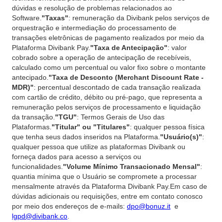
dúvidas e resolução de problemas relacionados ao
Software.
"Taxas"
: remuneração da Divibank pelos serviços de
orquestração e intermediação do processamento de
transações eletrônicas de pagamento realizados por meio da
Plataforma Divibank Pay.
"Taxa de Antecipação"
: valor
cobrado sobre a operação de antecipação de recebíveis,
calculado como um percentual ou valor fixo sobre o montante
antecipado.
"Taxa de Desconto (Merchant Discount Rate -
MDR)"
: percentual descontado de cada transação realizada
com cartão de crédito, débito ou pré-pago, que representa a
remuneração pelos serviços de processamento e liquidação
da transação.
"TGU"
: Termos Gerais de Uso das
Plataformas.
"Titular" ou "Titulares"
: qualquer pessoa física
que tenha seus dados inseridos na Plataforma.
"Usuário(s)"
:
qualquer pessoa que utilize as plataformas Divibank ou
forneça dados para acesso a serviços ou
funcionalidades.
"Volume Mínimo Transacionado Mensal"
:
quantia mínima que o Usuário se compromete a processar
mensalmente através da Plataforma Divibank Pay.Em caso de
dúvidas adicionais ou requisições, entre em contato conosco
por meio dos endereços de e-mails:
dpo@bonuz.it
e
lgpd@divibank.co
.