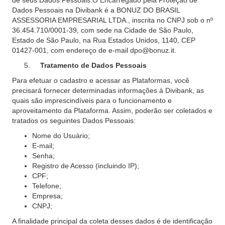
de seus Dados Pessoais.O Encarregado pela Proteção de
Dados Pessoais na Divibank é a BONUZ DO BRASIL
ASSESSORIA EMPRESARIAL LTDA., inscrita no CNPJ sob o nº
36.454.710/0001-39, com sede na Cidade de São Paulo,
Estado de São Paulo, na Rua Estados Unidos, 1140, CEP
01427-001, com endereço de e-mail dpo@bonuz.it.
Tratamento de Dados Pessoais
Para efetuar o cadastro e acessar as Plataformas, você
precisará fornecer determinadas informações à Divibank, as
quais são imprescindíveis para o funcionamento e
aproveitamento da Plataforma. Assim, poderão ser coletados e
tratados os seguintes Dados Pessoais:
Nome do Usuário;
E-mail;
Senha;
Registro de Acesso (incluindo IP);
CPF;
Telefone;
Empresa;
CNPJ;
A finalidade principal da coleta desses dados é de identificação