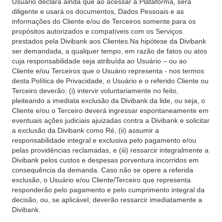
Usuário declara ainda que ao acessar a Plataforma, será
diligente e usará os documentos, Dados Pessoais e as
informações do Cliente e/ou de Terceiros somente para os
propósitos autorizados e compatíveis com os Serviços
prestados pela Divibank aos Clientes.Na hipótese da Divibank
ser demandada, a qualquer tempo, em razão de fatos ou atos
cuja responsabilidade seja atribuída ao Usuário – ou ao
Cliente e/ou Terceiros que o Usuário representa - nos termos
desta Política de Privacidade, o Usuário e o referido Cliente ou
Terceiro deverão: (i) intervir voluntariamente no feito,
pleiteando a imediata exclusão da Divibank da lide, ou seja, o
Cliente e/ou o Terceiro deverá ingressar espontaneamente em
eventuais ações judiciais ajuizadas contra a Divibank e solicitar
a exclusão da Divibank como Ré, (ii) assumir a
responsabilidade integral e exclusiva pelo pagamento e/ou
pelas providências reclamadas, e (iii) ressarcir integralmente a
Divibank pelos custos e despesas porventura incorridos em
consequência da demanda. Caso não se opere a referida
exclusão, o Usuário e/ou Cliente/Terceiro que representa
responderão pelo pagamento e pelo cumprimento integral da
decisão, ou, se aplicável, deverão ressarcir imediatamente a
Divibank.