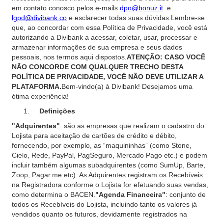
em contato conosco pelos e-mails
dpo@bonuz.it
. e
lgpd@divibank.co
e esclarecer todas suas dúvidas.Lembre-se
que, ao concordar com essa Política de Privacidade, você está
autorizando a Divibank a acessar, coletar, usar, processar e
armazenar informações de sua empresa e seus dados
pessoais, nos termos aqui dispostos.
ATENÇÃO: CASO VOCÊ
NÃO CONCORDE COM QUALQUER TRECHO DESTA
POLÍTICA DE PRIVACIDADE, VOCÊ NÃO DEVE UTILIZAR A
PLATAFORMA.
‍Bem-vindo(a) à Divibank! Desejamos uma
ótima experiência!
Definições
"Adquirentes"
: são as empresas que realizam o cadastro do
Lojista para aceitação de cartões de crédito e débito,
fornecendo, por exemplo, as “maquininhas” (como Stone,
Cielo, Rede, PayPal, PagSeguro, Mercado Pago etc.) e podem
incluir também algumas subadquirentes (como SumUp, Barte,
Zoop, Pagar.me etc). As Adquirentes registram os Recebíveis
na Registradora conforme o Lojista for efetuando suas vendas,
como determina o BACEN.
"Agenda Financeira"
: conjunto de
todos os Recebíveis do Lojista, incluindo tanto os valores já
vendidos quanto os futuros, devidamente registrados na