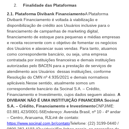
Finalidade das Plataformas
2.1. Plataforma Divibank Financiamento
A Plataforma
Divibank Financiamento é voltada à viabilização e
disponibilização de crédito aos Usuários inclusive para o
financiamento de campanhas de marketing digital,
financiamento de estoque para pequenas e médias empresas
e receita recorrente com o objetivo de fomentar os negócios
dos Usuários e alavancar suas vendas. Para tanto, atuamos
como correspondente bancário, ou seja, uma empresa
contratada por instituições financeiras e demais instituições
autorizadas pelo BACEN para a prestação de serviços de
atendimento aos Usuários dessas instituições, conforme
Resolução do CMN nº 4.935/2021 e demais normativos
aplicáveis.Nesse sentido, atualmente somos um
correspondente bancário da Socinal S.A. – Crédito,
Financiamento e Investimento, cujos dados seguem abaixo.
A
DIVIBANK NÃO É UMA INSTITUIÇÃO FINANCEIRA
.
Socinal
S.A. – Crédito, Financiamento e Investimento
CNPJ/ME:
03.881.423/0001-56Endereço: Avenida Brasil, nº 10 - 4º andar
– Centro, Araruama, RJ
Link
de contato:
https://www.socinal.com.br/contato
Telefone: (22) 3199-0440 /