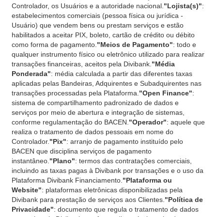
Controlador, os Usuários e a autoridade nacional.
"Lojista(s)"
:
estabelecimentos comerciais (pessoa física ou jurídica -
Usuário) que vendem bens ou prestam serviços e estão
habilitados a aceitar PIX, boleto, cartão de crédito ou débito
como forma de pagamento.
"Meios de Pagamento"
: todo e
qualquer instrumento físico ou eletrônico utilizado para realizar
transações financeiras, aceitos pela Divibank.
"Média
Ponderada"
: média calculada a partir das diferentes taxas
aplicadas pelas Bandeiras, Adquirentes e Subadquirentes nas
transações processadas pela Plataforma.
"Open Finance"
:
sistema de compartilhamento padronizado de dados e
serviços por meio de abertura e integração de sistemas,
conforme regulamentação do BACEN.
"Operador"
: aquele que
realiza o tratamento de dados pessoais em nome do
Controlador.
"Pix"
: arranjo de pagamento instituído pelo
BACEN que disciplina serviços de pagamento
instantâneo.
"Plano"
: termos das contratações comerciais,
incluindo as taxas pagas à Divibank por transações e o uso da
Plataforma Divibank Financiamento.
"Plataforma ou
Website"
: plataformas eletrônicas disponibilizadas pela
Divibank para prestação de serviços aos Clientes.
"Política de
Privacidade"
: documento que regula o tratamento de dados