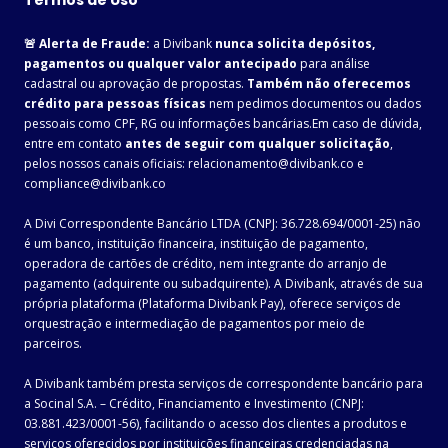
Termos de Uso
🚨 Alerta de Fraude:
a Divibank
nunca solicita depósitos,
pagamentos ou qualquer valor antecipado
para análise
cadastral ou aprovação de propostas.
Também não oferecemos
crédito para pessoas físicas
nem pedimos documentos ou dados
pessoais como CPF, RG ou informações bancárias.Em caso de dúvida,
entre em contato
antes de seguir com qualquer solicitação
,
pelos nossos canais oficiais: relacionamento@divibank.co e
compliance@divibank.co
A Divi Correspondente Bancário LTDA (CNPJ: 36.728.694/0001-25) não
é um banco, instituição financeira, instituição de pagamento,
operadora de cartões de crédito, nem integrante do arranjo de
pagamento (adquirente ou subadquirente). A Divibank, através de sua
própria plataforma (Plataforma Divibank Pay), oferece serviços de
orquestração e intermediação de pagamentos por meio de
parceiros.
A Divibank também presta serviços de correspondente bancário para
a Socinal S.A. – Crédito, Financiamento e Investimento (CNPJ:
03.881.423/0001-56), facilitando o acesso dos clientes a produtos e
serviços oferecidos por instituições financeiras credenciadas na