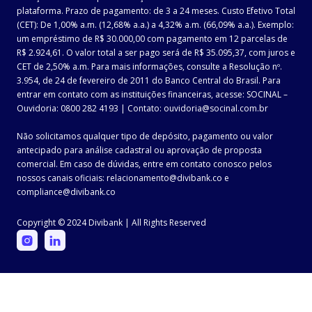
plataforma. Prazo de pagamento: de 3 a 24 meses. Custo Efetivo Total
(CET): De 1,00% a.m. (12,68% a.a.) a 4,32% a.m. (66,09% a.a.). Exemplo:
um empréstimo de R$ 30.000,00 com pagamento em 12 parcelas de
R$ 2.924,61. O valor total a ser pago será de R$ 35.095,37, com juros e
CET de 2,50% a.m. Para mais informações, consulte a Resolução nº.
3.954, de 24 de fevereiro de 2011 do Banco Central do Brasil. Para
entrar em contato com as instituições financeiras, acesse: SOCINAL –
Ouvidoria: 0800 282 4193 | Contato: ouvidoria@socinal.com.br
Não solicitamos qualquer tipo de depósito, pagamento ou valor
antecipado para análise cadastral ou aprovação de proposta
comercial. Em caso de dúvidas, entre em contato conosco pelos
nossos canais oficiais: relacionamento@divibank.co e
compliance@divibank.co
Copyright © 2024 Divibank | All Rights Reserved