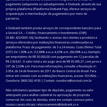
pagamento (adquirente ou subadquirente). A Divibank, através de sua
própria plataforma (Plataforma Divibank Pay), oferece serviços de
orquestração e intermediação de pagamentos por meio de
parceiros.
A Divibank também presta serviços de correspondente bancário para
a Socinal S.A. – Crédito, Financiamento e Investimento (CNPJ:
03.881.423/0001-56), facilitando o acesso dos clientes a produtos e
serviços oferecidos por instituições financeiras credenciadas na
plataforma. Prazo de pagamento: de 3 a 24 meses. Custo Efetivo Total
(CET): De 1,00% a.m. (12,68% a.a.) a 4,32% a.m. (66,09% a.a.). Exemplo:
um empréstimo de R$ 30.000,00 com pagamento em 12 parcelas de
R$ 2.924,61. O valor total a ser pago será de R$ 35.095,37, com juros e
CET de 2,50% a.m. Para mais informações, consulte a Resolução nº.
3.954, de 24 de fevereiro de 2011 do Banco Central do Brasil. Para
entrar em contato com as instituições financeiras, acesse: SOCINAL –
Ouvidoria: 0800 282 4193 | Contato: ouvidoria@socinal.com.br
Não solicitamos qualquer tipo de depósito, pagamento ou valor
antecipado para análise cadastral ou aprovação de proposta
comercial. Em caso de dúvidas, entre em contato conosco pelos
nossos canais oficiais: relacionamento@divibank.co e