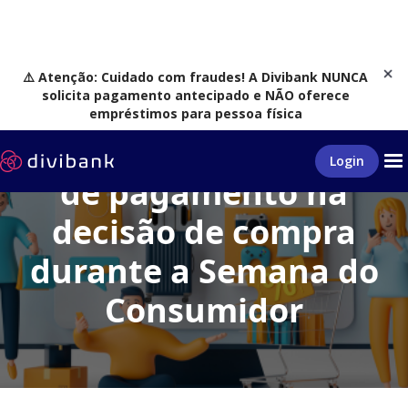
⚠️ Atenção: Cuidado com fraudes! A Divibank NUNCA
solicita pagamento antecipado e NÃO oferece
empréstimos para pessoa física
O impacto dos meios
Login
de pagamento na
decisão de compra
durante a Semana do
Consumidor