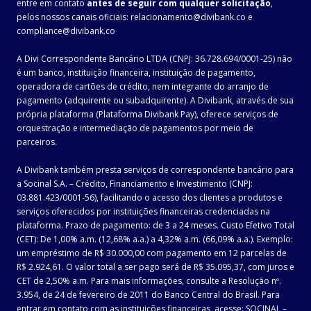
entre em contato
antes de seguir com qualquer solicitação
,
pelos nossos canais oficiais: relacionamento@divibank.co e
compliance@divibank.co
A Divi Correspondente Bancário LTDA (CNPJ: 36.728.694/0001-25) não
é um banco, instituição financeira, instituição de pagamento,
operadora de cartões de crédito, nem integrante do arranjo de
pagamento (adquirente ou subadquirente). A Divibank, através de sua
própria plataforma (Plataforma Divibank Pay), oferece serviços de
orquestração e intermediação de pagamentos por meio de
parceiros.
A Divibank também presta serviços de correspondente bancário para
a Socinal S.A. – Crédito, Financiamento e Investimento (CNPJ:
03.881.423/0001-56), facilitando o acesso dos clientes a produtos e
serviços oferecidos por instituições financeiras credenciadas na
plataforma. Prazo de pagamento: de 3 a 24 meses. Custo Efetivo Total
(CET): De 1,00% a.m. (12,68% a.a.) a 4,32% a.m. (66,09% a.a.). Exemplo:
um empréstimo de R$ 30.000,00 com pagamento em 12 parcelas de
R$ 2.924,61. O valor total a ser pago será de R$ 35.095,37, com juros e
CET de 2,50% a.m. Para mais informações, consulte a Resolução nº.
3.954, de 24 de fevereiro de 2011 do Banco Central do Brasil. Para
entrar em contato com as instituições financeiras, acesse: SOCINAL –