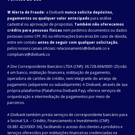
🚨 Alerta de Fraude:
a Divibank
nunca solicita depósitos,
pagamentos ou qualquer valor antecipado
para análise
cadastral ou aprovação de propostas.
Também não oferecemos
crédito para pessoas físicas
nem pedimos documentos ou dados
pessoais como CPF, RG ou informações bancárias.Em caso de dúvida,
entre em contato
antes de seguir com qualquer solicitação
,
pelos nossos canais oficiais: relacionamento@divibank.co e
compliance@divibank.co
A Divi Correspondente Bancário LTDA (CNPJ: 36.728.694/0001-25) não
é um banco, instituição financeira, instituição de pagamento,
operadora de cartões de crédito, nem integrante do arranjo de
pagamento (adquirente ou subadquirente). A Divibank, através de sua
própria plataforma (Plataforma Divibank Pay), oferece serviços de
orquestração e intermediação de pagamentos por meio de
parceiros.
A Divibank também presta serviços de correspondente bancário para
a Socinal S.A. – Crédito, Financiamento e Investimento (CNPJ:
03.881.423/0001-56), facilitando o acesso dos clientes a produtos e
serviços oferecidos por instituições financeiras credenciadas na