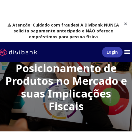
⚠️ Atenção: Cuidado com fraudes! A Divibank NUNCA
solicita pagamento antecipado e NÃO oferece
empréstimos para pessoa física
Produto
O Poder do Design e do
Login
Posicionamento de
Produtos no Mercado e
suas Implicações
Fiscais