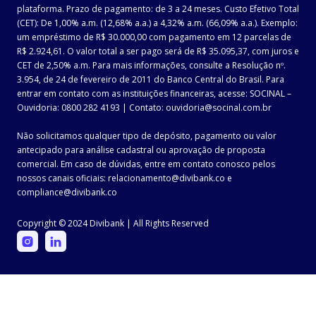
plataforma. Prazo de pagamento: de 3 a 24 meses. Custo Efetivo Total
(CET): De 1,00% a.m. (12,68% a.a.) a 4,32% a.m. (66,09% a.a.). Exemplo:
um empréstimo de R$ 30.000,00 com pagamento em 12 parcelas de
R$ 2.924,61. O valor total a ser pago será de R$ 35.095,37, com juros e
CET de 2,50% a.m. Para mais informações, consulte a Resolução nº.
3.954, de 24 de fevereiro de 2011 do Banco Central do Brasil. Para
entrar em contato com as instituições financeiras, acesse: SOCINAL –
Ouvidoria: 0800 282 4193 | Contato: ouvidoria@socinal.com.br
Não solicitamos qualquer tipo de depósito, pagamento ou valor
antecipado para análise cadastral ou aprovação de proposta
comercial. Em caso de dúvidas, entre em contato conosco pelos
nossos canais oficiais: relacionamento@divibank.co e
compliance@divibank.co
Copyright © 2024 Divibank | All Rights Reserved