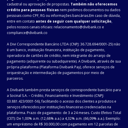
cadastral ou aprovação de propostas.
Também não oferecemos
crédito para pessoas físicas
nem pedimos documentos ou dados
pessoais como CPF, RG ou informações bancárias.Em caso de dúvida,
entre em contato
antes de seguir com qualquer solicitação
,
pelos nossos canais oficiais: relacionamento@divibank.co e
compliance@divibank.co
A Divi Correspondente Bancário LTDA (CNPJ: 36.728.694/0001-25) não
é um banco, instituição financeira, instituição de pagamento,
operadora de cartões de crédito, nem integrante do arranjo de
pagamento (adquirente ou subadquirente). A Divibank, através de sua
própria plataforma (Plataforma Divibank Pay), oferece serviços de
orquestração e intermediação de pagamentos por meio de
parceiros.
A Divibank também presta serviços de correspondente bancário para
a Socinal S.A. – Crédito, Financiamento e Investimento (CNPJ:
03.881.423/0001-56), facilitando o acesso dos clientes a produtos e
serviços oferecidos por instituições financeiras credenciadas na
plataforma. Prazo de pagamento: de 3 a 24 meses. Custo Efetivo Total
(CET): De 1,00% a.m. (12,68% a.a.) a 4,32% a.m. (66,09% a.a.). Exemplo:
um empréstimo de R$ 30.000,00 com pagamento em 12 parcelas de